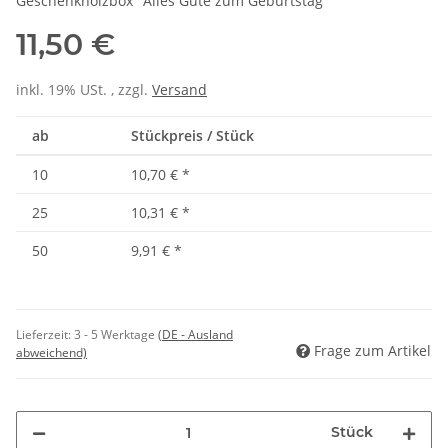
Geschenkholzbox "Alles Gute zum Geburtstag"
11,50 €
inkl. 19% USt. , zzgl.
Versand
ab
Stückpreis / Stück
10
10,70 €
*
25
10,31 €
*
50
9,91 €
*
Lieferzeit:
3 - 5 Werktage
(DE - Ausland
Frage zum Artikel
abweichend)
Stück