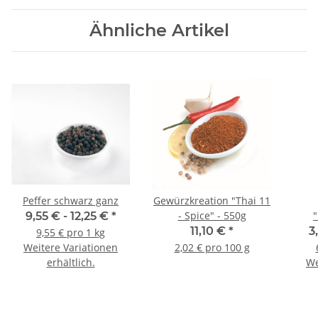
Ähnliche Artikel
Peffer schwarz ganz
Gewürzkreation "Thai 11
- Spice" - 550g
9,55 € -
12,25 €
*
11,10 €
*
3
9,55 € pro 1 kg
Weitere Variationen
2,02 € pro 100 g
erhältlich.
We