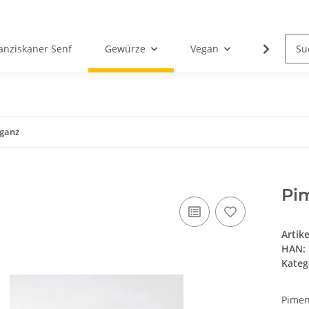
anziskaner Senf
Gewürze
Vegan
Essig
 ganz
Pi
Artik
HAN:
Kateg
Pimen