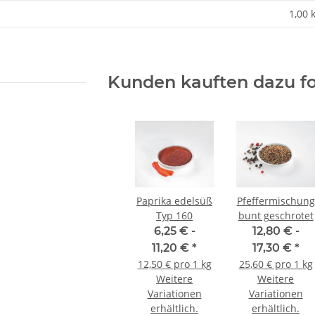
enschaft
1,00 
Kunden kauften dazu fo
Paprika edelsüß
Pfeffermischung
Typ 160
bunt geschrotet
6,25 € -
12,80 € -
11,20 €
*
17,30 €
*
Leberkäs-
Original Franziskaner Leberkäs-
Original Fran
12,50 € pro 1 kg
25,60 € pro 1 kg
s
Senf 210g Glas
Weitere
Weitere
3,95 €
*
2
Variationen
Variationen
g
1,88 € pro 100 g
2,68 
erhältlich.
erhältlich.