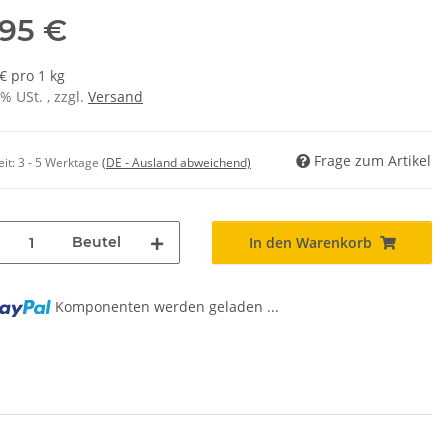
,95 €
€ pro 1 kg
7% USt. , zzgl.
Versand
Frage zum Artikel
eit:
3 - 5 Werktage
(DE - Ausland abweichend)
Beutel
In den Warenkorb
Komponenten werden geladen ...