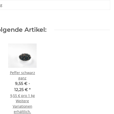
kg
lgende Artikel:
Peffer schwarz
ganz
9,55 € -
12,25 €
*
ziskaner Leberkäs-
9,55 € pro 1 kg
Senf 110g Glas
Weitere
,95 €
*
Variationen
€ pro 100 g
erhältlich.