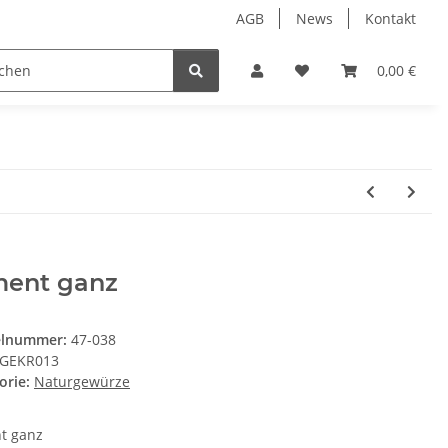
AGB
News
Kontakt
Öl
Fonds
Geschenkideen
Leere Gläser & Fla
0,00 €
ment ganz
elnummer:
47-038
GEKR013
orie:
Naturgewürze
t ganz