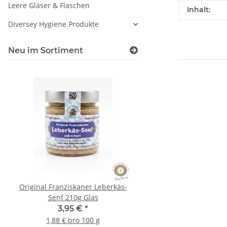
Leere Gläser & Flaschen
Produkteig
Wert
Inhalt:
Diversey Hygiene Produkte
Neu im Sortiment
Original Franziskaner Leberkäs-
Original Franziskaner 
Senf 210g Glas
Senf 110g Gla
3,95 €
*
2,95 €
*
1,88 € pro 100 g
2,68 € pro 100 