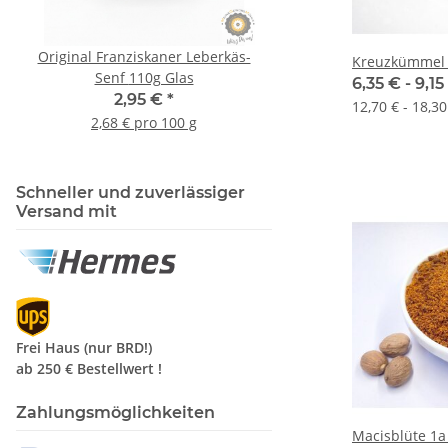
Original Franziskaner Leberkäs-
Original Franziskaner 
Kreuzkümmel
Senf 110g Glas
Senf 210g Gla
6,35 € -
9,1
2,95 €
*
3,95 €
*
12,70 € - 18,30
2,68 € pro 100 g
1,88 € pro 100 
Schneller und zuverlässiger
Versand mit
Frei Haus (nur BRD!)
ab 250 €
Bestellwert !
Zahlungsmöglichkeiten
Macisblüte 1