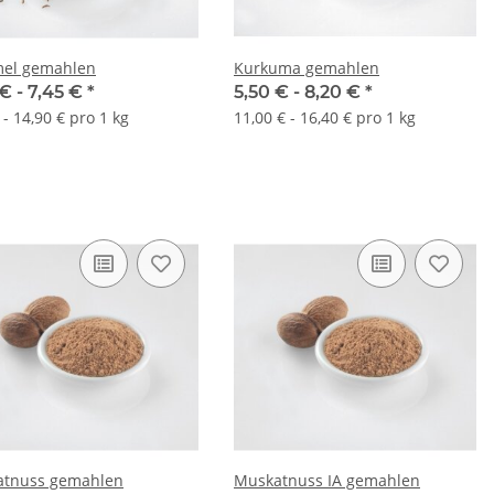
ziskaner Leberkäs-
el gemahlen
Kurkuma gemahlen
Senf 210g Glas
 € -
7,45 €
*
5,50 € -
8,20 €
*
,95 €
*
 - 14,90 € pro 1 kg
11,00 € - 16,40 € pro 1 kg
€ pro 100 g
tnuss gemahlen
Muskatnuss IA gemahlen