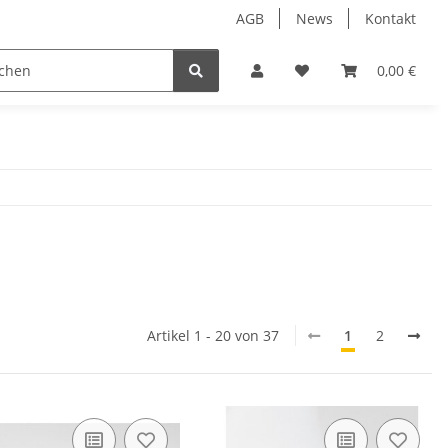
AGB
News
Kontakt
Öl
Fonds
Geschenkideen
Leere Gläser & Fla
0,00 €
Artikel 1 - 20 von 37
1
2