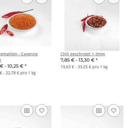
 gemahlen - Cayenne
Chili geschrotet 1-3mm
r
7,85 € -
13,30 €
*
 € -
10,25 €
*
19,63 € - 33,25 € pro 1 kg
€ - 22,78 € pro 1 kg