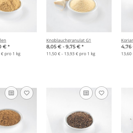
len
Knoblauchgranulat G1
Koria
0 €
*
8,05 € -
9,75 €
*
4,76
 € pro 1 kg
11,50 € - 13,93 € pro 1 kg
13,60 