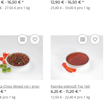
 € -
16,50 €
*
12,90 € -
16,50 €
*
€ - 27,50 € pro 1 kg
25,80 € - 33,00 € pro 1 kg
ka Chips Mixed rot / grün
Paprika edelsüß Typ 160
5 €
*
6,25 € -
11,20 €
*
€ pro 1 kg
12,50 € - 22,40 € pro 1 kg