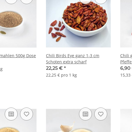
mahlen 500g Dose
Chili Birds Eye ganz 1-3 cm
Chili
Schoten extra scharf
Pfeffe
22,25 €
*
6,90
kg
22,25 € pro 1 kg
15,33 