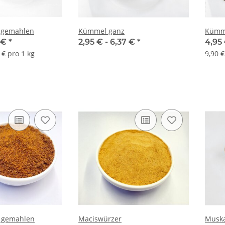
Leberkäs-
Original Franziskaner Leberkäs-
Original Fran
 gemahlen
Kümmel ganz
Kümm
s
Senf 110g Glas
5 €
*
2,95 € -
6,37 €
*
4,95
2,95 €
*
3
 € pro 1 kg
9,90 €
g
2,68 € pro 100 g
1,88 
a gemahlen
Maciswürzer
Muska