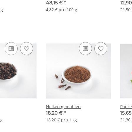
48,15 €
*
12,90
 g
4,82 € pro 100 g
21,50 
Nelken gemahlen
Papri
18,20 €
*
15,6
kg
18,20 € pro 1 kg
31,30 