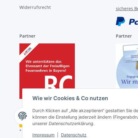
Widerrufsrecht
sicheres B
Partner
Partner
Wie wir Cookies & Co nutzen
Durch Klicken auf „Alle akzeptieren“ gestatten Sie d
können die Einstellung jederzeit ändern (Fingerabdru
Vertrag widerrufen
unserer
Datenschutzerklärung
.
* Alle Preise inkl. gesetzlicher USt., zzgl.
Versand
Impressum
|
Datenschutz